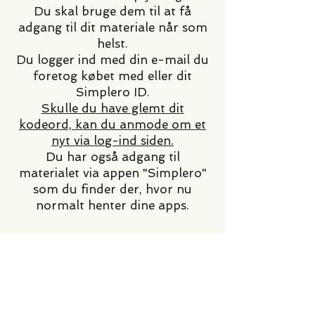
Du skal bruge dem til at få
adgang til dit materiale når som
helst.
Du logger ind med din e-mail du
foretog købet med eller dit
Simplero ID.
Skulle du have glemt dit
kodeord, kan du anmode om et
nyt via log-ind siden.
Du har også adgang til
materialet via appen "Simplero"
som du finder der, hvor nu
normalt henter dine apps.
Rettigheder
Alle rettigheder til kurser,
workshops, events samt digitale
produkter tilhører Zest for livet.