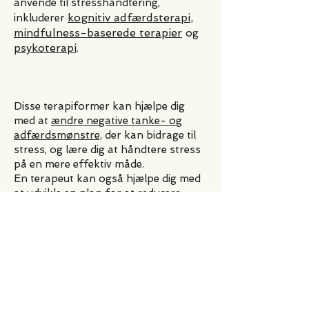
anvende til stresshåndtering,
kognitiv adfærdsterapi
,
inkluderer
mindfulness-baserede terapier
og
psykoterapi
.
Disse terapiformer kan hjælpe dig
med at
ændre
negative tanke- og
adfærdsmønstre,
der kan bidrage til
stress, og lære dig at håndtere stress
på en mere effektiv måde.
En terapeut kan også hjælpe dig med
at udvikle en plan for at reducere
stress i dit hverdags- eller arbejdsliv.
Uanset hvilken metode man vælger, er
det vigtigt at huske på, at stress er en
normal del af livet, og at det er vigtigt