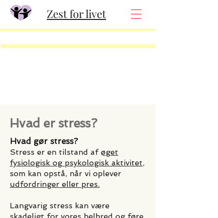
Zest for livet
Hvad er stress?
Hvad gør stress?
Stress er en tilstand af
øget
fysiologisk og psykologisk aktivitet
,
som kan opstå, når vi oplever
udfordringer eller pres.
Langvarig stress kan være
skadeligt
for vores helbred og føre